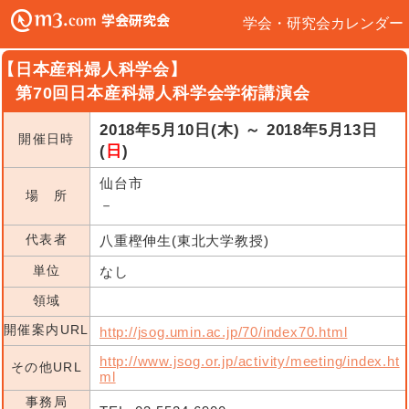
学会・研究会カレンダー
【日本産科婦人科学会】
第70回日本産科婦人科学会学術講演会
2018年5月10日(木) ～ 2018年5月13日
開催日時
(
日
)
仙台市
場 所
－
代表者
八重樫伸生(東北大学教授)
単位
なし
領域
開催案内URL
http://jsog.umin.ac.jp/70/index70.html
http://www.jsog.or.jp/activity/meeting/index.ht
その他URL
ml
事務局