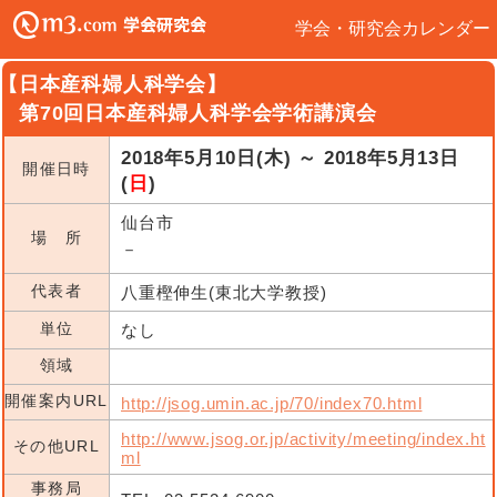
学会・研究会カレンダー
【日本産科婦人科学会】
第70回日本産科婦人科学会学術講演会
2018年5月10日(木) ～ 2018年5月13日
開催日時
(
日
)
仙台市
場 所
－
代表者
八重樫伸生(東北大学教授)
単位
なし
領域
開催案内URL
http://jsog.umin.ac.jp/70/index70.html
http://www.jsog.or.jp/activity/meeting/index.ht
その他URL
ml
事務局