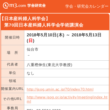
学会・研究会カレンダー
【日本産科婦人科学会】
第70回日本産科婦人科学会学術講演会
2018年5月10日(木) ～ 2018年5月13日
開催日時
(
日
)
仙台市
場 所
－
代表者
八重樫伸生(東北大学教授)
単位
なし
領域
開催案内URL
http://jsog.umin.ac.jp/70/index70.html
http://www.jsog.or.jp/activity/meeting/index.ht
その他URL
ml
事務局