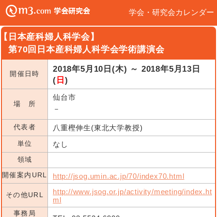
学会・研究会カレンダー
【日本産科婦人科学会】
第70回日本産科婦人科学会学術講演会
2018年5月10日(木) ～ 2018年5月13日
開催日時
(
日
)
仙台市
場 所
－
代表者
八重樫伸生(東北大学教授)
単位
なし
領域
開催案内URL
http://jsog.umin.ac.jp/70/index70.html
http://www.jsog.or.jp/activity/meeting/index.ht
その他URL
ml
事務局