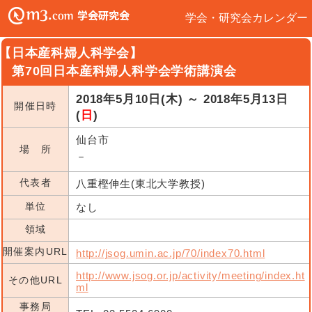
学会・研究会カレンダー
【日本産科婦人科学会】
第70回日本産科婦人科学会学術講演会
2018年5月10日(木) ～ 2018年5月13日
開催日時
(
日
)
仙台市
場 所
－
代表者
八重樫伸生(東北大学教授)
単位
なし
領域
開催案内URL
http://jsog.umin.ac.jp/70/index70.html
http://www.jsog.or.jp/activity/meeting/index.ht
その他URL
ml
事務局