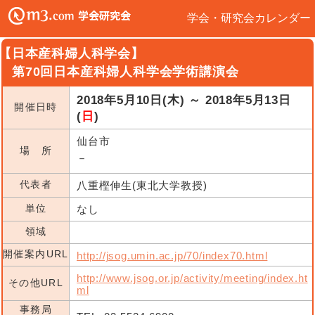
学会・研究会カレンダー
【日本産科婦人科学会】
第70回日本産科婦人科学会学術講演会
2018年5月10日(木) ～ 2018年5月13日
開催日時
(
日
)
仙台市
場 所
－
代表者
八重樫伸生(東北大学教授)
単位
なし
領域
開催案内URL
http://jsog.umin.ac.jp/70/index70.html
http://www.jsog.or.jp/activity/meeting/index.ht
その他URL
ml
事務局