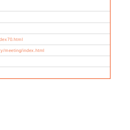
ndex70.html
ity/meeting/index.html