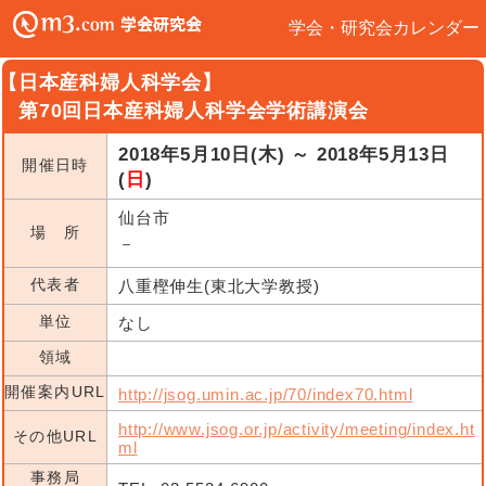
学会・研究会カレンダー
【日本産科婦人科学会】
第70回日本産科婦人科学会学術講演会
2018年5月10日(木) ～ 2018年5月13日
開催日時
(
日
)
仙台市
場 所
－
代表者
八重樫伸生(東北大学教授)
単位
なし
領域
開催案内URL
http://jsog.umin.ac.jp/70/index70.html
http://www.jsog.or.jp/activity/meeting/index.ht
その他URL
ml
事務局