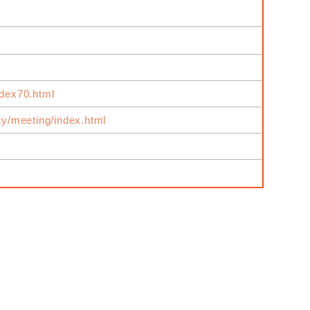
ndex70.html
ity/meeting/index.html