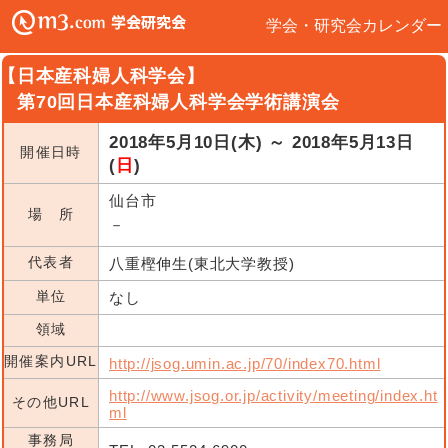
学会・研究会カレンダー
【日本産科婦人科学会】
第70回日本産科婦人科学会学術講演会
2018年5月10日(木) ～ 2018年5月13日
開催日時
(
日
)
仙台市
場 所
－
代表者
八重樫伸生(東北大学教授)
単位
なし
領域
開催案内URL
http://jsog.umin.ac.jp/70/index70.html
http://www.jsog.or.jp/activity/meeting/index.ht
その他URL
ml
事務局