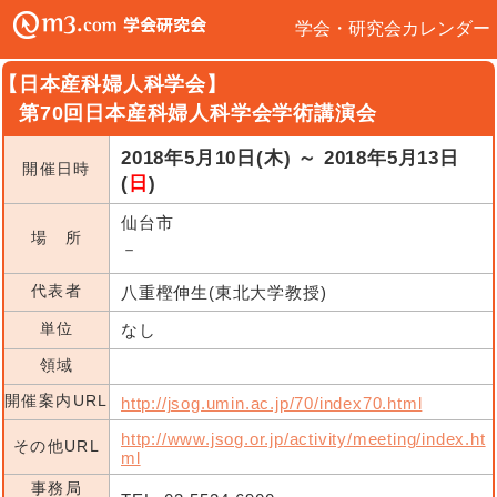
学会・研究会カレンダー
【日本産科婦人科学会】
第70回日本産科婦人科学会学術講演会
2018年5月10日(木) ～ 2018年5月13日
開催日時
(
日
)
仙台市
場 所
－
代表者
八重樫伸生(東北大学教授)
単位
なし
領域
開催案内URL
http://jsog.umin.ac.jp/70/index70.html
http://www.jsog.or.jp/activity/meeting/index.ht
その他URL
ml
事務局