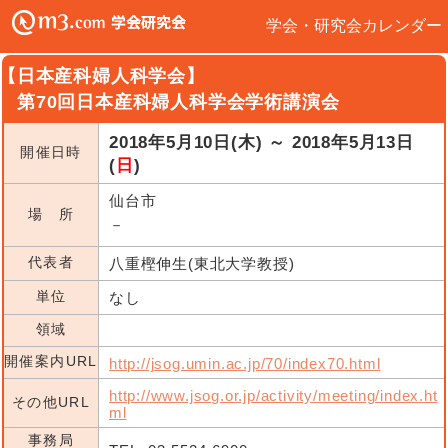
学会・研究会カレンダー
【日本産科婦人科学会】
第70回日本産科婦人科学会学術講演会
2018年5月10日(木) ～ 2018年5月13日
開催日時
(
日
)
仙台市
場 所
－
代表者
八重樫伸生(東北大学教授)
単位
なし
領域
開催案内URL
http://jsog.umin.ac.jp/70/index70.html
http://www.jsog.or.jp/activity/meeting/index.ht
その他URL
ml
事務局