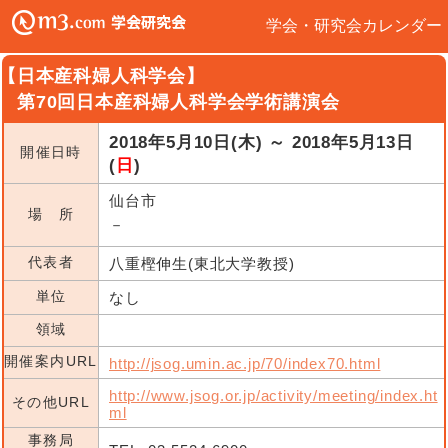
学会・研究会カレンダー
【日本産科婦人科学会】
第70回日本産科婦人科学会学術講演会
2018年5月10日(木) ～ 2018年5月13日
開催日時
(
日
)
仙台市
場 所
－
代表者
八重樫伸生(東北大学教授)
単位
なし
領域
開催案内URL
http://jsog.umin.ac.jp/70/index70.html
http://www.jsog.or.jp/activity/meeting/index.ht
その他URL
ml
事務局