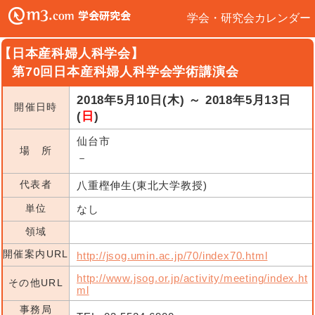
学会・研究会カレンダー
【日本産科婦人科学会】
第70回日本産科婦人科学会学術講演会
2018年5月10日(木) ～ 2018年5月13日
開催日時
(
日
)
仙台市
場 所
－
代表者
八重樫伸生(東北大学教授)
単位
なし
領域
開催案内URL
http://jsog.umin.ac.jp/70/index70.html
http://www.jsog.or.jp/activity/meeting/index.ht
その他URL
ml
事務局