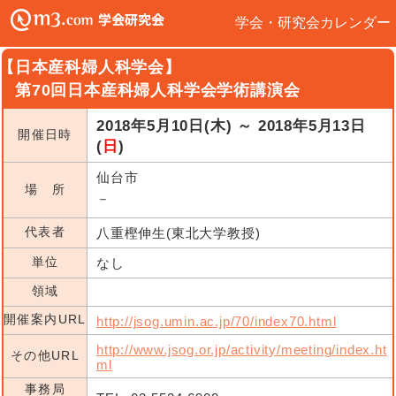
学会・研究会カレンダー
【日本産科婦人科学会】
第70回日本産科婦人科学会学術講演会
2018年5月10日(木) ～ 2018年5月13日
開催日時
(
日
)
仙台市
場 所
－
代表者
八重樫伸生(東北大学教授)
単位
なし
領域
開催案内URL
http://jsog.umin.ac.jp/70/index70.html
http://www.jsog.or.jp/activity/meeting/index.ht
その他URL
ml
事務局