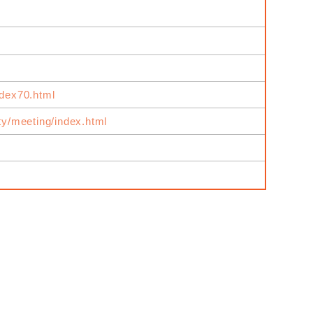
ndex70.html
ity/meeting/index.html