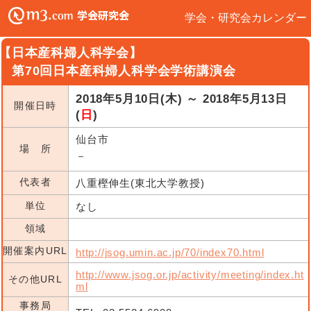
学会・研究会カレンダー
【日本産科婦人科学会】
第70回日本産科婦人科学会学術講演会
2018年5月10日(木) ～ 2018年5月13日
開催日時
(
日
)
仙台市
場 所
－
代表者
八重樫伸生(東北大学教授)
単位
なし
領域
開催案内URL
http://jsog.umin.ac.jp/70/index70.html
http://www.jsog.or.jp/activity/meeting/index.ht
その他URL
ml
事務局