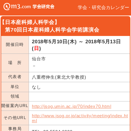
学会・研究会カレンダー
【日本産科婦人科学会】
第70回日本産科婦人科学会学術講演会
2018年5月10日(木) ～ 2018年5月13日
開催日時
(
日
)
仙台市
場 所
－
代表者
八重樫伸生(東北大学教授)
単位
なし
領域
開催案内URL
http://jsog.umin.ac.jp/70/index70.html
http://www.jsog.or.jp/activity/meeting/index.ht
その他URL
ml
事務局