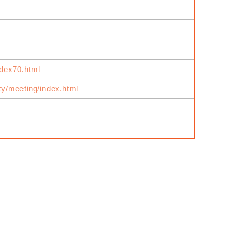
ndex70.html
ity/meeting/index.html