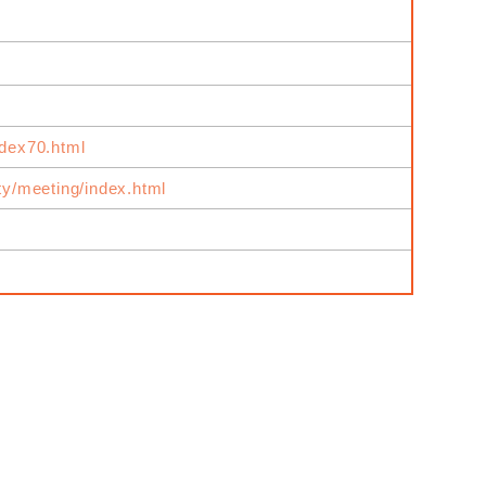
ndex70.html
ity/meeting/index.html