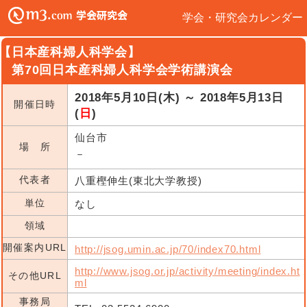
学会・研究会カレンダー
【日本産科婦人科学会】
第70回日本産科婦人科学会学術講演会
2018年5月10日(木) ～ 2018年5月13日
開催日時
(
日
)
仙台市
場 所
－
代表者
八重樫伸生(東北大学教授)
単位
なし
領域
開催案内URL
http://jsog.umin.ac.jp/70/index70.html
http://www.jsog.or.jp/activity/meeting/index.ht
その他URL
ml
事務局