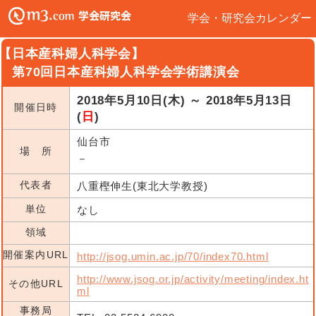
学会・研究会カレンダー
【日本産科婦人科学会】
第70回日本産科婦人科学会学術講演会
2018年5月10日(木) ～ 2018年5月13日
開催日時
(
日
)
仙台市
場 所
－
代表者
八重樫伸生(東北大学教授)
単位
なし
領域
開催案内URL
http://jsog.umin.ac.jp/70/index70.html
http://www.jsog.or.jp/activity/meeting/index.ht
その他URL
ml
事務局