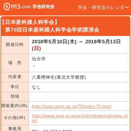
学会・研究会カレンダー
【日本産科婦人科学会】
第70回日本産科婦人科学会学術講演会
2018年5月10日(木) ～ 2018年5月13日
開催日時
(
日
)
仙台市
場 所
－
代表者
八重樫伸生(東北大学教授)
単位
なし
領域
開催案内URL
http://jsog.umin.ac.jp/70/index70.html
http://www.jsog.or.jp/activity/meeting/index.ht
その他URL
ml
事務局