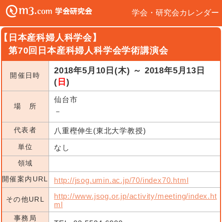
学会・研究会カレンダー
【日本産科婦人科学会】
第70回日本産科婦人科学会学術講演会
2018年5月10日(木) ～ 2018年5月13日
開催日時
(
日
)
仙台市
場 所
－
代表者
八重樫伸生(東北大学教授)
単位
なし
領域
開催案内URL
http://jsog.umin.ac.jp/70/index70.html
http://www.jsog.or.jp/activity/meeting/index.ht
その他URL
ml
事務局