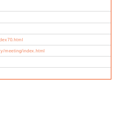
ndex70.html
ity/meeting/index.html