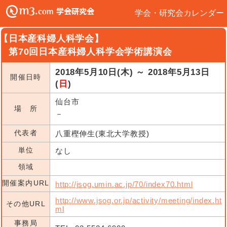
学会・研究会カレンダー
【日本産科婦人科学会】
第70回日本産科婦人科学会学術講演会
2018年5月10日(木) ～ 2018年5月13日
開催日時
(
日
)
仙台市
場 所
－
代表者
八重樫伸生(東北大学教授)
単位
なし
領域
開催案内URL
http://jsog.umin.ac.jp/70/index70.html
http://www.jsog.or.jp/activity/meeting/index.ht
その他URL
ml
事務局