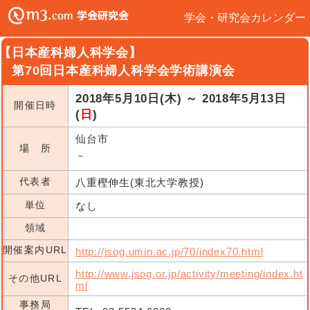
学会・研究会カレンダー
【日本産科婦人科学会】
第70回日本産科婦人科学会学術講演会
2018年5月10日(木) ～ 2018年5月13日
開催日時
(
日
)
仙台市
場 所
－
代表者
八重樫伸生(東北大学教授)
単位
なし
領域
開催案内URL
http://jsog.umin.ac.jp/70/index70.html
http://www.jsog.or.jp/activity/meeting/index.ht
その他URL
ml
事務局