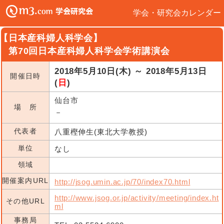
学会・研究会カレンダー
【日本産科婦人科学会】
第70回日本産科婦人科学会学術講演会
2018年5月10日(木) ～ 2018年5月13日
開催日時
(
日
)
仙台市
場 所
－
代表者
八重樫伸生(東北大学教授)
単位
なし
領域
開催案内URL
http://jsog.umin.ac.jp/70/index70.html
http://www.jsog.or.jp/activity/meeting/index.ht
その他URL
ml
事務局