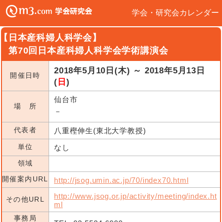
学会・研究会カレンダー
【日本産科婦人科学会】
第70回日本産科婦人科学会学術講演会
2018年5月10日(木) ～ 2018年5月13日
開催日時
(
日
)
仙台市
場 所
－
代表者
八重樫伸生(東北大学教授)
単位
なし
領域
開催案内URL
http://jsog.umin.ac.jp/70/index70.html
http://www.jsog.or.jp/activity/meeting/index.ht
その他URL
ml
事務局