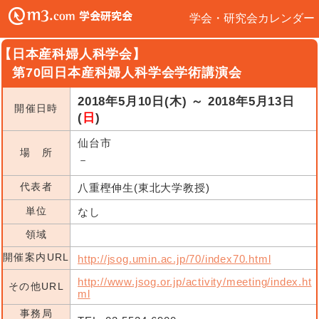
学会・研究会カレンダー
【日本産科婦人科学会】
第70回日本産科婦人科学会学術講演会
2018年5月10日(木) ～ 2018年5月13日
開催日時
(
日
)
仙台市
場 所
－
代表者
八重樫伸生(東北大学教授)
単位
なし
領域
開催案内URL
http://jsog.umin.ac.jp/70/index70.html
http://www.jsog.or.jp/activity/meeting/index.ht
その他URL
ml
事務局