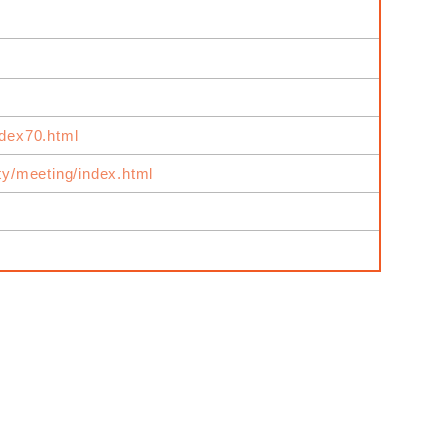
ndex70.html
ity/meeting/index.html