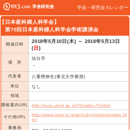
学会・研究会カレンダー
【日本産科婦人科学会】
第70回日本産科婦人科学会学術講演会
2018年5月10日(木) ～ 2018年5月13日
開催日時
(
日
)
仙台市
場 所
－
代表者
八重樫伸生(東北大学教授)
単位
なし
領域
開催案内URL
http://jsog.umin.ac.jp/70/index70.html
http://www.jsog.or.jp/activity/meeting/index.ht
その他URL
ml
事務局