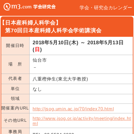
学会・研究会カレンダー
【日本産科婦人科学会】
第70回日本産科婦人科学会学術講演会
2018年5月10日(木) ～ 2018年5月13日
開催日時
(
日
)
仙台市
場 所
－
代表者
八重樫伸生(東北大学教授)
単位
なし
領域
開催案内URL
http://jsog.umin.ac.jp/70/index70.html
http://www.jsog.or.jp/activity/meeting/index.ht
その他URL
ml
事務局