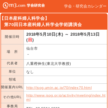
学会・研究会カレンダー
【日本産科婦人科学会】
第70回日本産科婦人科学会学術講演会
2018年5月10日(木) ～ 2018年5月13日
開催日時
(
日
)
仙台市
場 所
－
代表者
八重樫伸生(東北大学教授)
単位
なし
領域
開催案内URL
http://jsog.umin.ac.jp/70/index70.html
http://www.jsog.or.jp/activity/meeting/index.ht
その他URL
ml
事務局