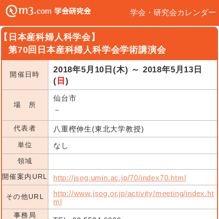
学会・研究会カレンダー
【日本産科婦人科学会】
第70回日本産科婦人科学会学術講演会
2018年5月10日(木) ～ 2018年5月13日
開催日時
(
日
)
仙台市
場 所
－
代表者
八重樫伸生(東北大学教授)
単位
なし
領域
開催案内URL
http://jsog.umin.ac.jp/70/index70.html
http://www.jsog.or.jp/activity/meeting/index.ht
その他URL
ml
事務局