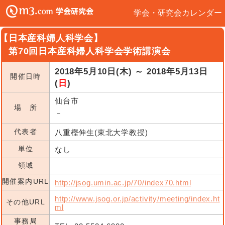
学会・研究会カレンダー
【日本産科婦人科学会】
第70回日本産科婦人科学会学術講演会
2018年5月10日(木) ～ 2018年5月13日
開催日時
(
日
)
仙台市
場 所
－
代表者
八重樫伸生(東北大学教授)
単位
なし
領域
開催案内URL
http://jsog.umin.ac.jp/70/index70.html
http://www.jsog.or.jp/activity/meeting/index.ht
その他URL
ml
事務局