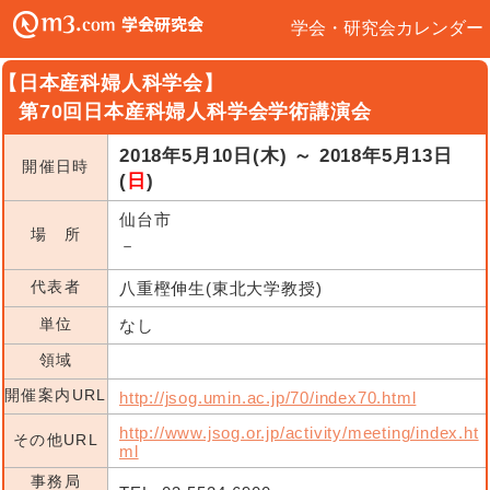
学会・研究会カレンダー
【日本産科婦人科学会】
第70回日本産科婦人科学会学術講演会
2018年5月10日(木) ～ 2018年5月13日
開催日時
(
日
)
仙台市
場 所
－
代表者
八重樫伸生(東北大学教授)
単位
なし
領域
開催案内URL
http://jsog.umin.ac.jp/70/index70.html
http://www.jsog.or.jp/activity/meeting/index.ht
その他URL
ml
事務局