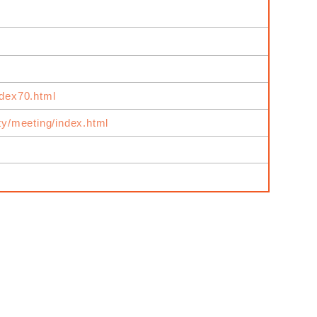
ndex70.html
ity/meeting/index.html