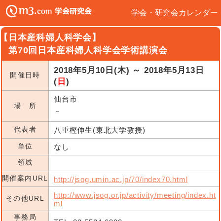
学会・研究会カレンダー
【日本産科婦人科学会】
第70回日本産科婦人科学会学術講演会
2018年5月10日(木) ～ 2018年5月13日
開催日時
(
日
)
仙台市
場 所
－
代表者
八重樫伸生(東北大学教授)
単位
なし
領域
開催案内URL
http://jsog.umin.ac.jp/70/index70.html
http://www.jsog.or.jp/activity/meeting/index.ht
その他URL
ml
事務局