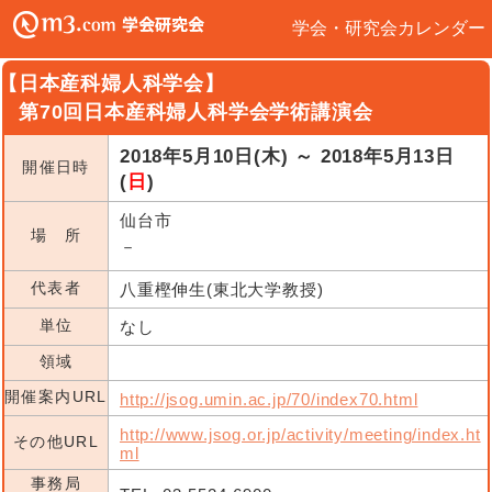
学会・研究会カレンダー
【日本産科婦人科学会】
第70回日本産科婦人科学会学術講演会
2018年5月10日(木) ～ 2018年5月13日
開催日時
(
日
)
仙台市
場 所
－
代表者
八重樫伸生(東北大学教授)
単位
なし
領域
開催案内URL
http://jsog.umin.ac.jp/70/index70.html
http://www.jsog.or.jp/activity/meeting/index.ht
その他URL
ml
事務局