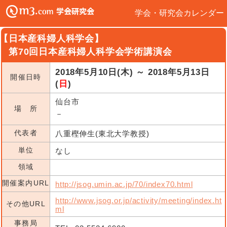
学会・研究会カレンダー
【日本産科婦人科学会】
第70回日本産科婦人科学会学術講演会
2018年5月10日(木) ～ 2018年5月13日
開催日時
(
日
)
仙台市
場 所
－
代表者
八重樫伸生(東北大学教授)
単位
なし
領域
開催案内URL
http://jsog.umin.ac.jp/70/index70.html
http://www.jsog.or.jp/activity/meeting/index.ht
その他URL
ml
事務局