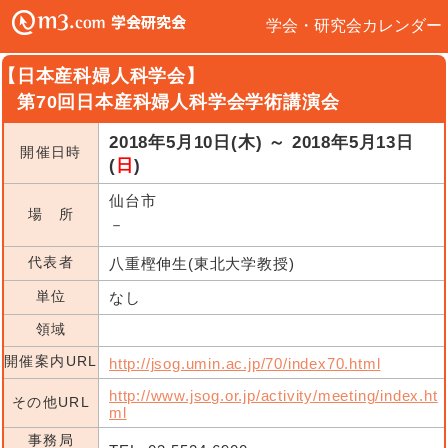
学会・研究会カレンダー
【日本産科婦人科学会】
第70回日本産科婦人科学会学術講演会
2018年5月10日(木) ～ 2018年5月13日
開催日時
(
日
)
仙台市
場 所
－
代表者
八重樫伸生(東北大学教授)
単位
なし
領域
開催案内URL
http://jsog.umin.ac.jp/70/index70.html
http://www.jsog.or.jp/activity/meeting/index.ht
その他URL
ml
事務局