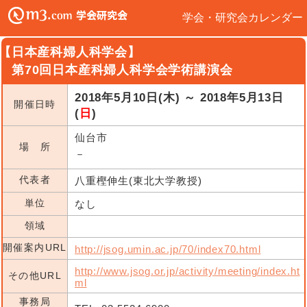
学会・研究会カレンダー
【日本産科婦人科学会】
第70回日本産科婦人科学会学術講演会
2018年5月10日(木) ～ 2018年5月13日
開催日時
(
日
)
仙台市
場 所
－
代表者
八重樫伸生(東北大学教授)
単位
なし
領域
開催案内URL
http://jsog.umin.ac.jp/70/index70.html
http://www.jsog.or.jp/activity/meeting/index.ht
その他URL
ml
事務局