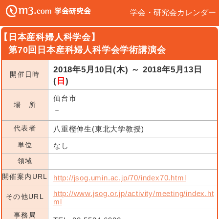
学会・研究会カレンダー
【日本産科婦人科学会】
第70回日本産科婦人科学会学術講演会
2018年5月10日(木) ～ 2018年5月13日
開催日時
(
日
)
仙台市
場 所
－
代表者
八重樫伸生(東北大学教授)
単位
なし
領域
開催案内URL
http://jsog.umin.ac.jp/70/index70.html
http://www.jsog.or.jp/activity/meeting/index.ht
その他URL
ml
事務局