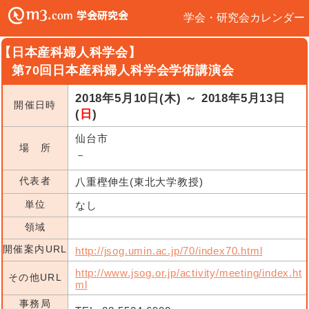
学会・研究会カレンダー
【日本産科婦人科学会】
第70回日本産科婦人科学会学術講演会
2018年5月10日(木) ～ 2018年5月13日
開催日時
(
日
)
仙台市
場 所
－
代表者
八重樫伸生(東北大学教授)
単位
なし
領域
開催案内URL
http://jsog.umin.ac.jp/70/index70.html
http://www.jsog.or.jp/activity/meeting/index.ht
その他URL
ml
事務局