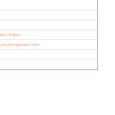
ndex70.html
ity/meeting/index.html