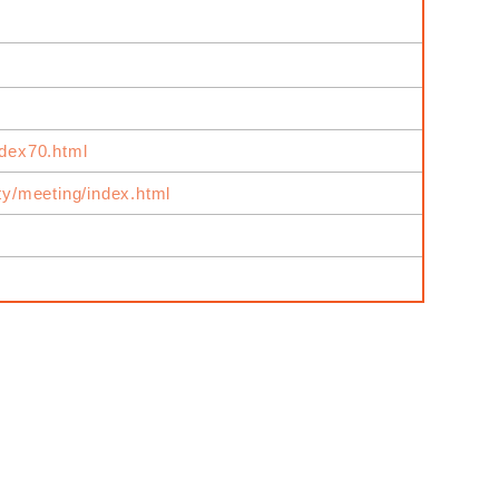
ndex70.html
ity/meeting/index.html