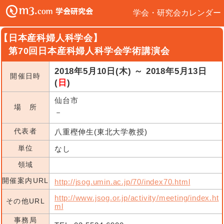
学会・研究会カレンダー
【日本産科婦人科学会】
第70回日本産科婦人科学会学術講演会
2018年5月10日(木) ～ 2018年5月13日
開催日時
(
日
)
仙台市
場 所
－
代表者
八重樫伸生(東北大学教授)
単位
なし
領域
開催案内URL
http://jsog.umin.ac.jp/70/index70.html
http://www.jsog.or.jp/activity/meeting/index.ht
その他URL
ml
事務局