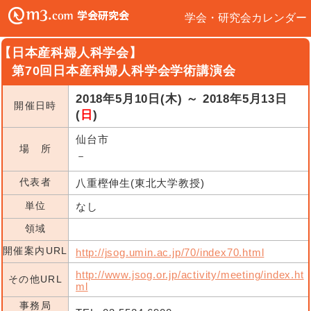
学会・研究会カレンダー
【日本産科婦人科学会】
第70回日本産科婦人科学会学術講演会
2018年5月10日(木) ～ 2018年5月13日
開催日時
(
日
)
仙台市
場 所
－
代表者
八重樫伸生(東北大学教授)
単位
なし
領域
開催案内URL
http://jsog.umin.ac.jp/70/index70.html
http://www.jsog.or.jp/activity/meeting/index.ht
その他URL
ml
事務局