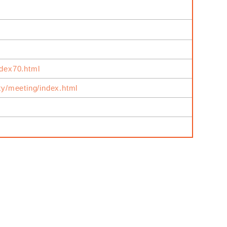
ndex70.html
ity/meeting/index.html